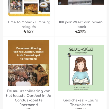
Time to momo - Limburg
100 jaar Weert van boven
reisgids
- boek
Normale
Normale
€19,99
€29,95
prijs
prijs
De muurschildering van
het laatste Oordeel in de
Caroluskapel te
Gedichskes! - Laura
Roermond
Theunissen