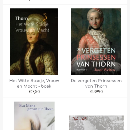
prijs
prijs
Het Witte Stadje, Vrouw
De vergeten Prinsessen
en Macht - boek
van Thorn
Normale
Normale
€7,50
€39,90
prijs
prijs