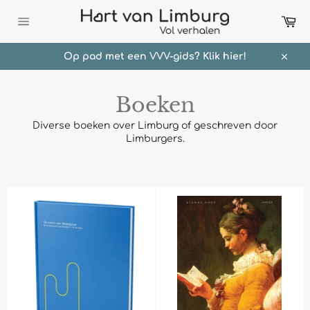
Meteen
Wi
naar
de
Sitenavigatie
content
Op pad met een VVV-gids? Klik hier!
Sluit
Boeken
Diverse boeken over Limburg of geschreven door
Limburgers.