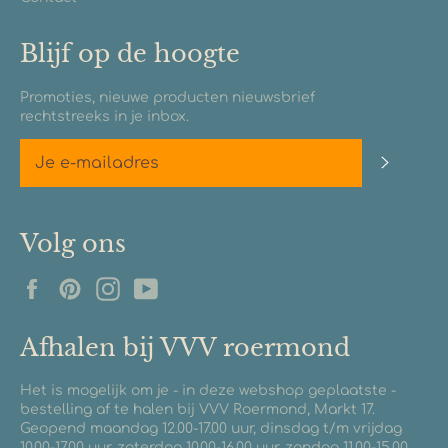
Blijf op de hoogte
Promoties, nieuwe producten nieuwsbrief
rechtstreeks in je inbox.
Abonn
Volg ons
Facebook
Pinterest
Instagram
YouTube
Afhalen bij VVV roermond
Het is mogelijk om je - in deze webshop geplaatste -
bestelling af te halen bij VVV Roermond, Markt 17.
Geopend maandag 12.00-17.00 uur, dinsdag t/m vrijdag
10.00-17.00 uur, zaterdag 10.00-16.00 uur, zondag 11.00-15.00