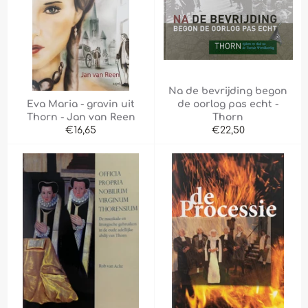
Na de bevrijding begon
Eva Maria - gravin uit
de oorlog pas echt -
Thorn - Jan van Reen
Thorn
Normale
Normale
€16,65
€22,50
prijs
prijs