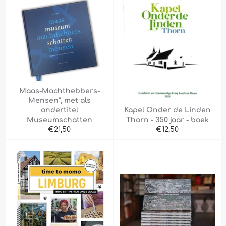
Maas-Machthebbers-
Mensen”, met als
ondertitel
Kapel Onder de Linden
Museumschatten
Thorn - 350 jaar - boek
Normale
Normale
€21,50
€12,50
prijs
prijs