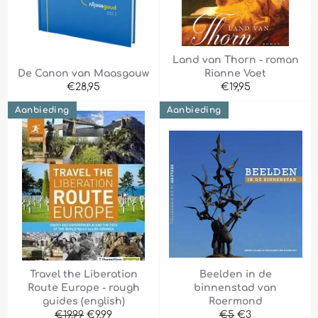
Land van Thorn - roman
De Canon van Maasgouw
Rianne Voet
Normale
Normale
€28,95
€19,95
prijs
prijs
Aanbieding
Aanbieding
Travel the Liberation
Beelden in de
Route Europe - rough
binnenstad van
guides (english)
Roermond
Normale
Aanbiedingsprijs
Normale
Aanbiedingspri
€19,99
€9,99
€5
€3