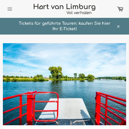
Direkt
Wa
zum
Inhalt
Seitennavigation
Tickets für geführte Touren: kaufen Sie hier
Ihr E-Ticket!
Schli