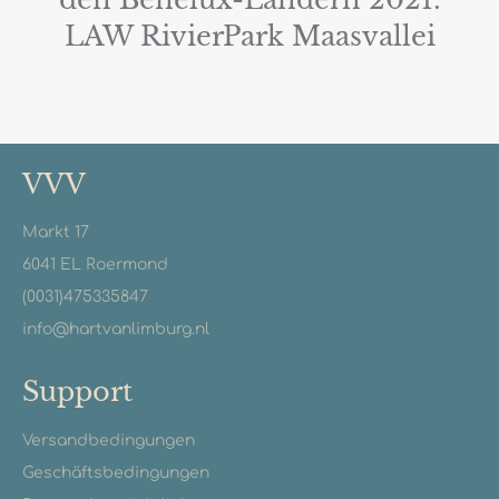
LAW RivierPark Maasvallei
VVV
Markt 17
6041 EL Roermond
(0031)475335847
info@hartvanlimburg.nl
Support
Versandbedingungen
Geschäftsbedingungen