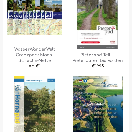
WasserWanderWelt
Grenzpark Maas-
Pieterpad Teil I –
Schwalm-Nette
Pieterburen bis Vorden
Normaler
Ab €1
€19,95
Preis