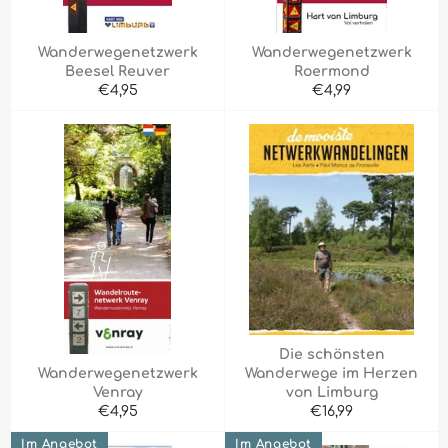
Wanderwegenetzwerk
Wanderwegenetzwerk
Beesel Reuver
Roermond
Normaler
Normaler
€4,95
€4,99
Preis
Preis
Die schönsten
Wanderwegenetzwerk
Wanderwege im Herzen
Venray
von Limburg
Normaler
Normaler
€4,95
€16,99
Preis
Preis
Im Angebot
Im Angebot