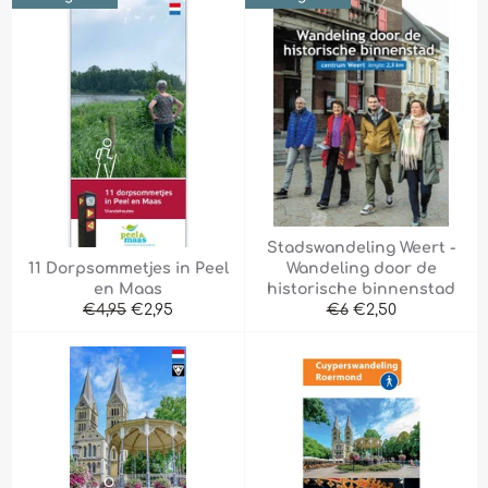
Stadswandeling Weert -
11 Dorpsommetjes in Peel
Wandeling door de
en Maas
historische binnenstad
Normaler
Sonderpreis
Normaler
Sonderpreis
€4,95
€2,95
€6
€2,50
Preis
Preis