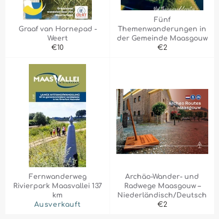
Fünf
Graaf van Hornepad -
Themenwanderungen in
Weert
der Gemeinde Maasgouw
Normaler
Normaler
€10
€2
Preis
Preis
Fernwanderweg
Archäo-Wander- und
Rivierpark Maasvallei 137
Radwege Maasgouw –
km
Niederländisch/Deutsch
Normaler
Ausverkauft
€2
Preis