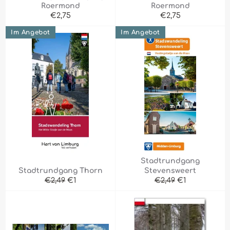
Roermond
Roermond
Normaler
Normaler
€2,75
€2,75
Preis
Preis
Im Angebot
Im Angebot
Stadtrundgang
Stadtrundgang Thorn
Stevensweert
Normaler
Sonderpreis
Normaler
Sonderpreis
€2,49
€1
€2,49
€1
Preis
Preis