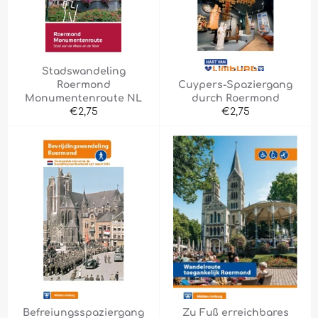
Stadswandeling
Roermond
Cuypers-Spaziergang
Monumentenroute NL
durch Roermond
Normaler
Normaler
€2,75
€2,75
Preis
Preis
Befreiungsspaziergang
Zu Fuß erreichbares