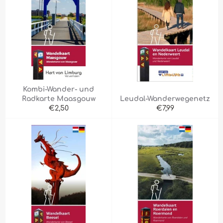
Kombi-Wander- und
Radkarte Maasgouw
Leudal-Wanderwegenetz
Normaler
Normaler
€2,50
€7,99
Preis
Preis