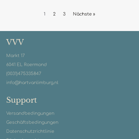
1
2
3
Nächste »
VVV
Markt 17
6041 EL Roermond
(0031)475335847
info@hartvanlimburg.nl
Support
Versandbedingungen
Geschäftsbedingungen
Datenschutzrichtlinie