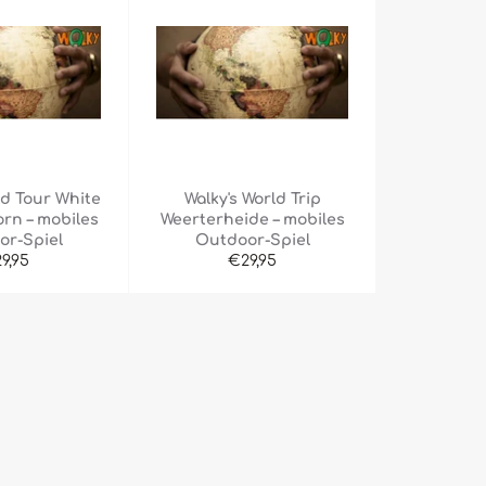
ld Tour White
Walky's World Trip
orn – mobiles
Weerterheide – mobiles
or-Spiel
Outdoor-Spiel
rmaler
Normaler
9,95
€29,95
eis
Preis