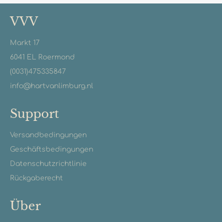
VVV
Markt 17
6041 EL Roermond
(0031)475335847
info@hartvanlimburg.nl
Support
Versandbedingungen
Geschäftsbedingungen
Datenschutzrichtlinie
Rückgaberecht
Über