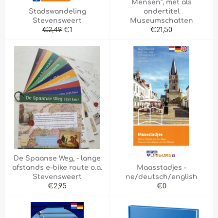
Mensen”, met als
Stadswandeling
ondertitel
Stevensweert
Museumschatten
Normale
Aanbiedingsprijs
Normale
€2,49
€1
€21,50
prijs
prijs
De Spaanse Weg, - lange
afstands e-bike route o.a.
Maasstadjes -
Stevensweert
ne/deutsch/english
Normale
Normale
€2,95
€0
prijs
prijs