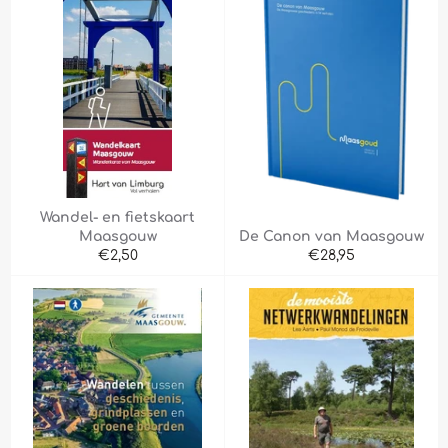
Wandel- en fietskaart
Maasgouw
De Canon van Maasgouw
Normale
Normale
€2,50
€28,95
prijs
prijs