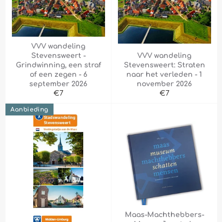
VVV wandeling
Stevensweert -
VVV wandeling
Grindwinning, een straf
Stevensweert: Straten
of een zegen - 6
naar het verleden - 1
september 2026
november 2026
Normale
Normale
€7
€7
prijs
prijs
Aanbieding
Maas-Machthebbers-