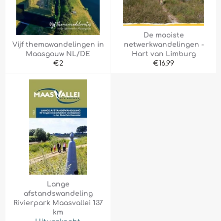
De mooiste
Vijf themawandelingen in
netwerkwandelingen -
Maasgouw NL/DE
Hart van Limburg
Normale
Normale
€2
€16,99
prijs
prijs
Lange
afstandswandeling
Rivierpark Maasvallei 137
km