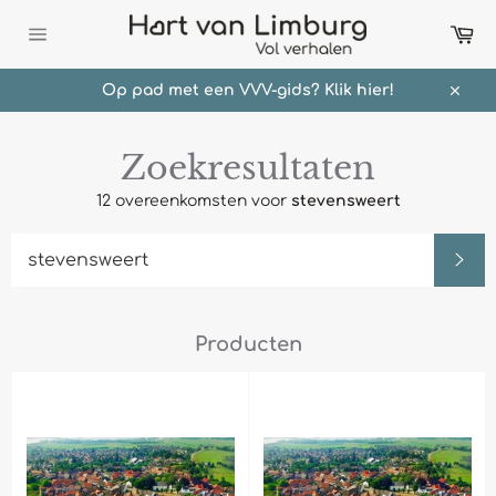
Meteen
Wi
naar
de
Sitenavigatie
content
Op pad met een VVV-gids? Klik hier!
Sluit
Zoekresultaten
12 overeenkomsten voor
stevensweert
Zo
Producten