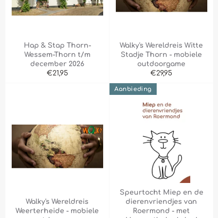
Hap & Stap Thorn-
Walky's Wereldreis Witte
Wessem-Thorn t/m
Stadje Thorn - mobiele
december 2026
outdoorgame
Normale
Normale
€21,95
€29,95
prijs
prijs
Aanbieding
Speurtocht Miep en de
Walky's Wereldreis
dierenvriendjes van
Weerterheide - mobiele
Roermond - met