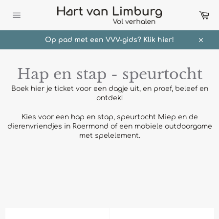
Meteen
Wi
naar
de
Sitenavigatie
content
Op pad met een VVV-gids? Klik hier!
Sluit
Hap en stap - speurtocht
Boek hier je ticket voor een dagje uit, en proef, beleef en
ontdek!
Kies voor een hap en stap, speurtocht Miep en de
dierenvriendjes in Roermond of een mobiele outdoorgame
met spelelement.