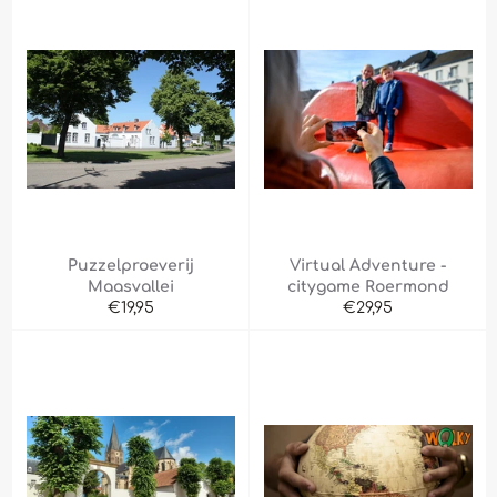
Puzzelproeverij
Virtual Adventure -
Maasvallei
citygame Roermond
Normale
Normale
€19,95
€29,95
prijs
prijs