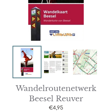
Wandelroutenetwerk
Beesel Reuver
Normale
€4,95
prijs