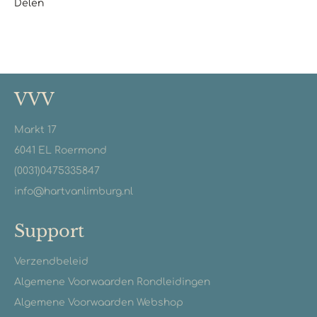
Delen
VVV
Markt 17
6041 EL Roermond
(0031)0475335847
info@hartvanlimburg.nl
Support
Verzendbeleid
Algemene Voorwaarden Rondleidingen
Algemene Voorwaarden Webshop