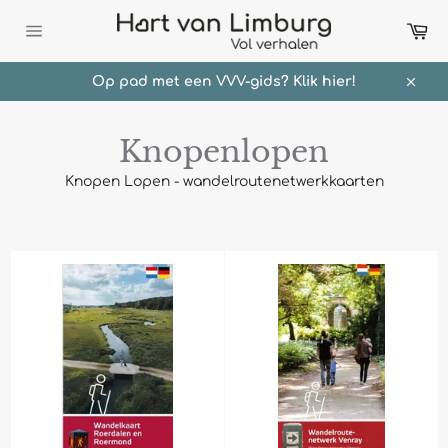
Meteen
Wi
naar
de
Sitenavigatie
content
Op pad met een VVV-gids? Klik hier!
Sluit
Knopenlopen
Knopen Lopen - wandelroutenetwerkkaarten