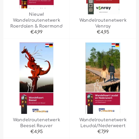
Nieuw!
Wandelroutenetwerk
Wandelroutenetwerk
Roerdalen & Roermond
Venray
Normale
Normale
€4,99
€4,95
prijs
prijs
Wandelroutenetwerk
Wandelroutenetwerk
Beesel Reuver
Leudal/Nederweert
Normale
Normale
€4,95
€7,99
prijs
prijs