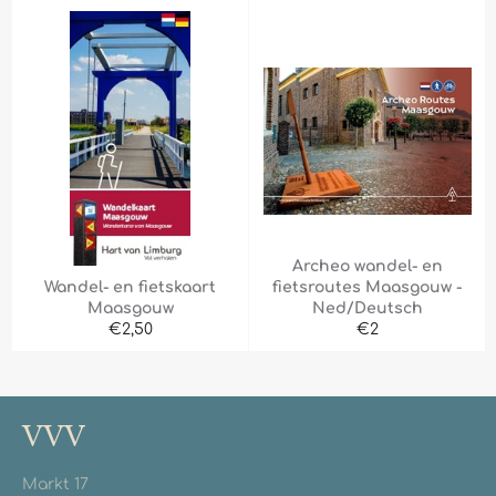
Archeo wandel- en
Wandel- en fietskaart
fietsroutes Maasgouw -
Maasgouw
Ned/Deutsch
Normale
Normale
€2,50
€2
prijs
prijs
VVV
Markt 17