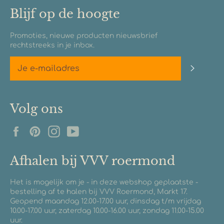
Blijf op de hoogte
Promoties, nieuwe producten nieuwsbrief
rechtstreeks in je inbox.
Abonn
Volg ons
Facebook
Pinterest
Instagram
YouTube
Afhalen bij VVV roermond
Het is mogelijk om je - in deze webshop geplaatste -
bestelling af te halen bij VVV Roermond, Markt 17.
Geopend maandag 12.00-17.00 uur, dinsdag t/m vrijdag
10.00-17.00 uur, zaterdag 10.00-16.00 uur, zondag 11.00-15.00
uur.