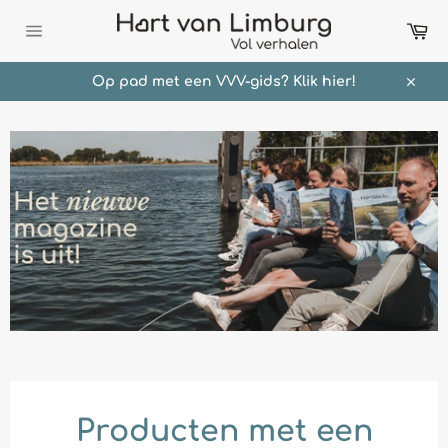
Meteen
Wi
naar
de
Sitenavigatie
content
Op pad met een VVV-gids? Klik hier!
Sluit
Producten met een