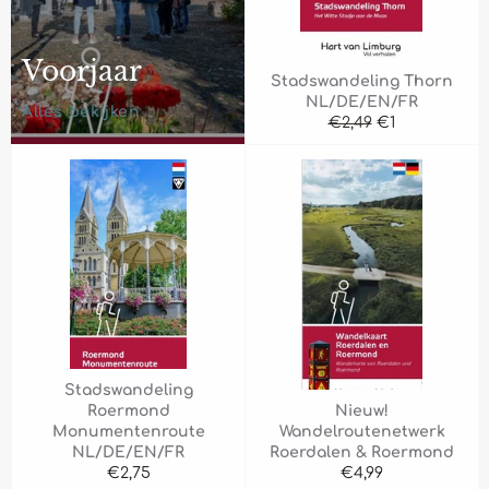
Voorjaar
Stadswandeling Thorn
NL/DE/EN/FR
Alles bekijken
Normale
Aanbiedingspr
€2,49
€1
prijs
Stadswandeling
Roermond
Nieuw!
Monumentenroute
Wandelroutenetwerk
NL/DE/EN/FR
Roerdalen & Roermond
Normale
Normale
€2,75
€4,99