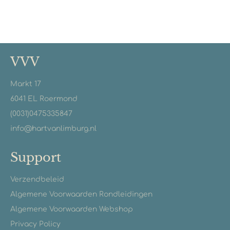
VVV
Markt 17
6041 EL Roermond
(0031)0475335847
info@hartvanlimburg.nl
Support
Verzendbeleid
Algemene Voorwaarden Rondleidingen
Algemene Voorwaarden Webshop
Privacy Policy