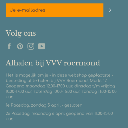
Abonn
Volg ons
Facebook
Pinterest
Instagram
YouTube
Afhalen bij VVV roermond
Het is mogelijk om je - in deze webshop geplaatste -
bestelling af te halen bij VVV Roermond, Markt 17.
Geopend maandag 12.00-17.00 uur, dinsdag t/m vrijdag
10.00-17.00 uur, zaterdag 10.00-16.00 uur, zondag 11.00-15.00
uur.
1e Paasdag, zondag 5 april - gesloten
2e Paasdag, maandag 6 april geopend van 11.00-15.00
uur.