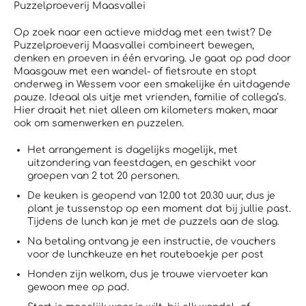
Puzzelproeverij Maasvallei
Op zoek naar een actieve middag met een twist? De
Puzzelproeverij Maasvallei combineert bewegen,
denken en proeven in één ervaring. Je gaat op pad door
Maasgouw met een wandel- of fietsroute en stopt
onderweg in Wessem voor een smakelijke én uitdagende
pauze. Ideaal als uitje met vrienden, familie of collega’s.
Hier draait het niet alleen om kilometers maken, maar
ook om samenwerken en puzzelen.
Het arrangement is dagelijks mogelijk, met
uitzondering van feestdagen, en geschikt voor
groepen van 2 tot 20 personen.
De keuken is geopend van 12.00 tot 20.30 uur, dus je
plant je tussenstop op een moment dat bij jullie past.
Tijdens de lunch kan je met de puzzels aan de slag.
Na betaling ontvang je een instructie, d
e vouchers
voor de lunchkeuze en het routeboekje per post
Honden zijn welkom, dus je trouwe viervoeter kan
gewoon mee op pad.