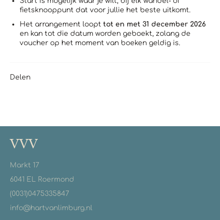
Start is mogelijk
waar je wilt, bij elk wandel- of
fietsknooppunt dat voor jullie het beste uitkomt.
Het arrangement loopt
tot en met 31 december 2026
en kan tot die datum worden geboekt, zolang de
voucher op het moment van boeken geldig is.
Delen
VVV
Markt 17
6041 EL Roermond
(0031)0475335847
info@hartvanlimburg.nl