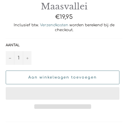
Maasvallei
Normale
€19,95
prijs
Inclusief btw.
Verzendkosten
worden berekend bij de
checkout.
AANTAL
−
+
Aan winkelwagen toevoegen