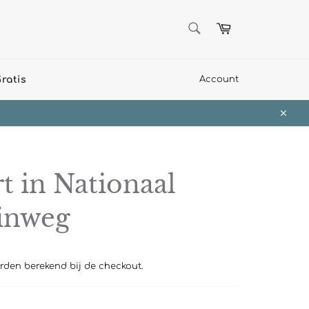
ZOEKEN
Winkelwagen
Zoeken
ratis
Account
Sluit
t in Nationaal
inweg
den berekend bij de checkout.