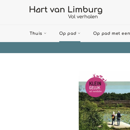
Meteen
naar
de
content
Thuis
Op pad
Op pad met een