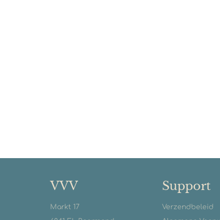
VVV
Support
Markt 17
Verzendbeleid