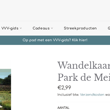
 VVV-gids
Cadeaus
Streekproducten
G
Op pad met een VVV-gids? Klik hier!
Wandelkaar
Park de Me
Normale
€2,99
prijs
Inclusief btw.
Verzendkosten
wor
AANTAL