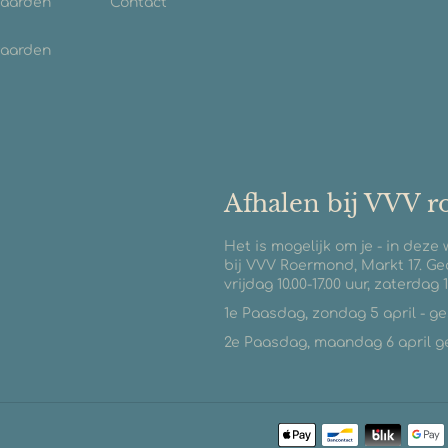
waarden
Contact
waarden
Afhalen bij VVV 
Het is mogelijk om je - in deze
bij VVV Roermond, Markt 17. Ge
vrijdag 10.00-17.00 uur, zaterdag 1
1e Paasdag, zondag 5 april - g
2e Paasdag, maandag 6 april geo