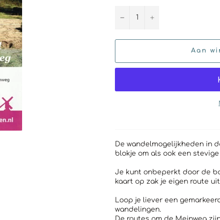
−
+
Aan wi
De wandelmogelijkheden in de
blokje om als ook een stevig
Je kunt onbeperkt door de b
kaart op zak je eigen route ui
Loop je liever een gemarkeerde
wandelingen.
De routes om de Meinweg zij