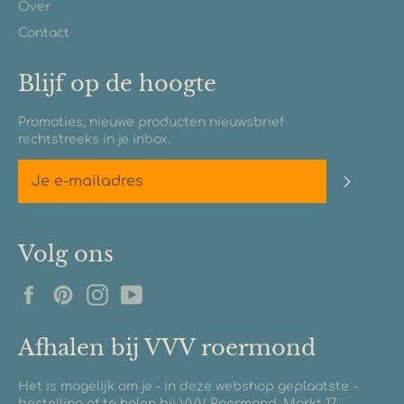
Over
Contact
Blijf op de hoogte
Promoties, nieuwe producten nieuwsbrief
rechtstreeks in je inbox.
Abonn
Volg ons
Facebook
Pinterest
Instagram
YouTube
Afhalen bij VVV roermond
Het is mogelijk om je - in deze webshop geplaatste -
bestelling af te halen bij VVV Roermond, Markt 17.