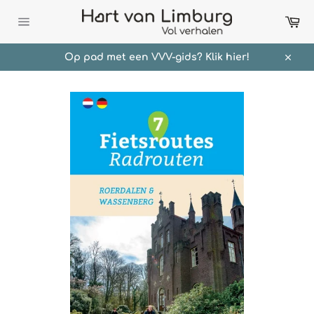
Meteen
Wi
naar
de
Sitenavigatie
content
Op pad met een VVV-gids? Klik hier!
Sluit