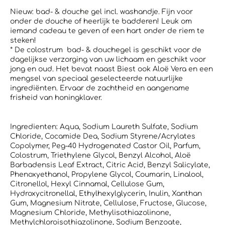
Nieuw: bad- & douche gel incl. washandje. Fijn voor
onder de douche of heerlijk te badderen! Leuk om
iemand cadeau te geven of een hart onder de riem te
steken!
* De colostrum bad- & douchegel is geschikt voor de
dagelijkse verzorging van uw lichaam en geschikt voor
jong en oud. Het bevat naast Biest ook Aloë Vera en een
mengsel van speciaal geselecteerde natuurlijke
ingrediënten. Ervaar de zachtheid en aangename
frisheid van honingklaver.
Ingredienten: Aqua, Sodium Laureth Sulfate, Sodium
Chloride, Cocamide Dea, Sodium Styrene/Acrylates
Copolymer, Peg-40 Hydrogenated Castor Oil, Parfum,
Colostrum, Triethylene Glycol, Benzyl Alcohol, Aloë
Barbadensis Leaf Extract, Citric Acid, Benzyl Salicylate,
Phenoxyethanol, Propylene Glycol, Coumarin, Linalool,
Citronellol, Hexyl Cinnamal, Cellulose Gum,
Hydroxycitronellal, Ethylhexylglycerin, Inulin, Xanthan
Gum, Magnesium Nitrate, Cellulose, Fructose, Glucose,
Magnesium Chloride, Methylisothiazolinone,
Methylchloroisothiazolinone, Sodium Benzoate,