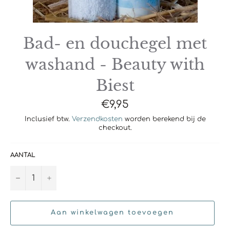
Bad- en douchegel met
washand - Beauty with
Biest
Normale
€9,95
prijs
Inclusief btw.
Verzendkosten
worden berekend bij de
checkout.
AANTAL
−
+
Aan winkelwagen toevoegen