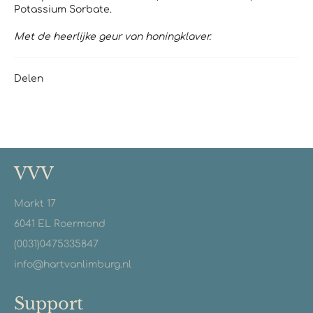
Potassium Sorbate.
Met de heerlijke geur van honingklaver.
Delen
VVV
Markt 17
6041 EL Roermond
(0031)0475335847
info@hartvanlimburg.nl
Support