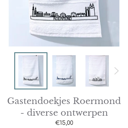
Gastendoekjes Roermond
- diverse ontwerpen
Normale
€15,00
prijs