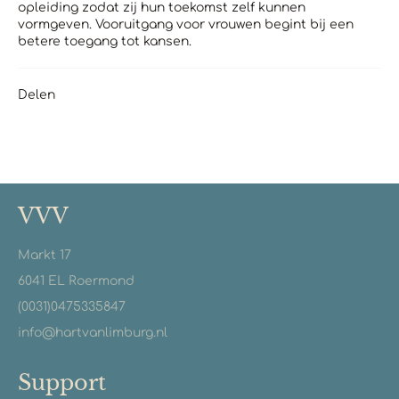
opleiding zodat zij hun toekomst zelf kunnen
vormgeven. Vooruitgang voor vrouwen begint bij een
betere toegang tot kansen.
Delen
VVV
Markt 17
6041 EL Roermond
(0031)0475335847
info@hartvanlimburg.nl
Support