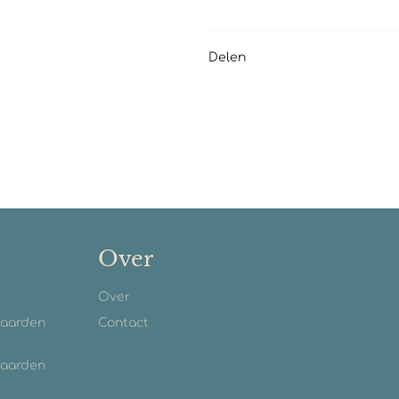
Delen
Over
Over
waarden
Contact
waarden