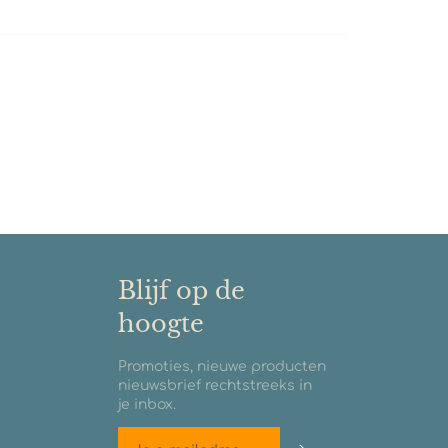
Blijf op de
hoogte
Promoties, nieuwe producten
nieuwsbrief rechtstreeks in
je inbox.