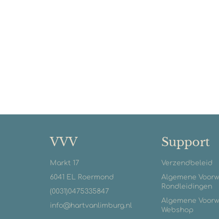
VVV
Support
Markt 17
Verzendbeleid
6041 EL Roermond
Algemene Voor
Rondleidingen
(0031)0475335847
Algemene Voor
info@hartvanlimburg.nl
Webshop