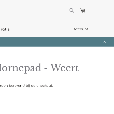
ZOEKEN
Winkelwagen
Zoeken
ratis
Account
Sluit
Hornepad - Weert
den berekend bij de checkout.