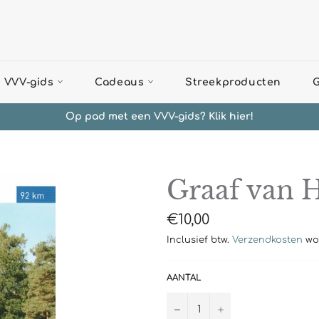
 VVV-gids
Cadeaus
Streekproducten
G
Op pad met een VVV-gids? Klik hier!
Graaf van 
Normale
€10,00
prijs
Inclusief btw.
Verzendkosten
wor
AANTAL
−
+