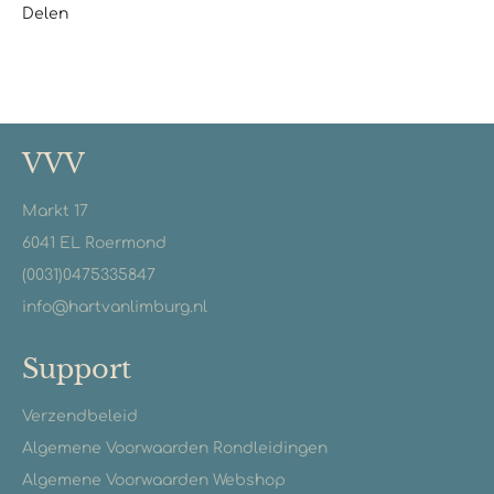
Delen
VVV
Markt 17
6041 EL Roermond
(0031)0475335847
info@hartvanlimburg.nl
Support
Verzendbeleid
Algemene Voorwaarden Rondleidingen
Algemene Voorwaarden Webshop