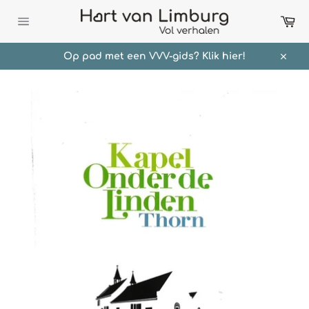
Meteen
Wi
naar
de
Sitenavigatie
content
Op pad met een VVV-gids? Klik hier!
Sluit