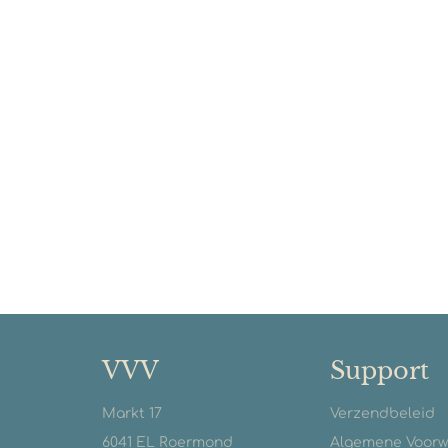
VVV
Support
Markt 17
Verzendbeleid
6041 EL Roermond
Algemene Voor