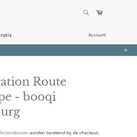
ZOEKEN
Winkelwagen
Zoeken
ratis
Account
Sluit
ration Route
pe - booqi
urg
Verzendkosten
worden berekend bij de checkout.