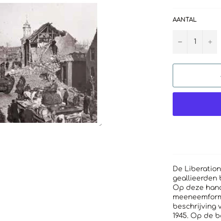
AANTAL
−
+
De Liberation
geallieerden 
Op deze hand
meeneemforma
beschrijving 
1945. Op de b