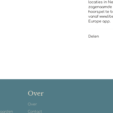
locaties in N
zogenaamde lu
hoorspel te b
vanaf www.lib
Europe app.
Delen
Over
Over
waarden
Contact