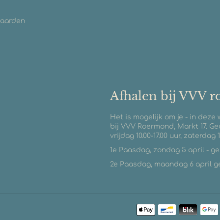
waarden
Afhalen bij VVV 
Het is mogelijk om je - in deze
bij VVV Roermond, Markt 17. Ge
vrijdag 10.00-17.00 uur, zaterdag 1
1e Paasdag, zondag 5 april - g
2e Paasdag, maandag 6 april geo