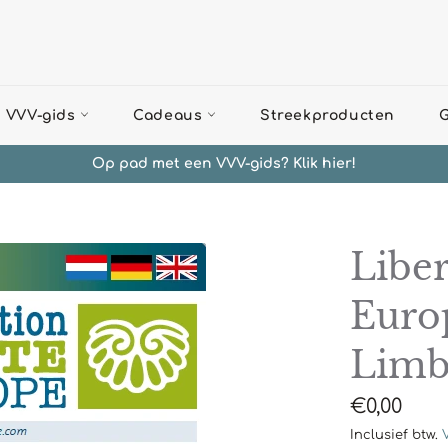
 VVV-gids
Cadeaus
Streekproducten
G
Op pad met een VVV-gids? Klik hier!
Libe
Euro
Limb
Normale
€0,00
prijs
Inclusief btw.