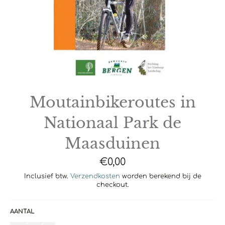
Moutainbikeroutes in
Nationaal Park de
Maasduinen
Normale
€0,00
prijs
Inclusief btw.
Verzendkosten
worden berekend bij de
checkout.
AANTAL