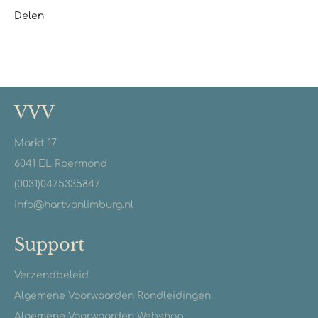
Delen
VVV
Markt 17
6041 EL Roermond
(0031)0475335847
info@hartvanlimburg.nl
Support
Verzendbeleid
Algemene Voorwaarden Rondleidingen
Algemene Voorwaarden Webshop