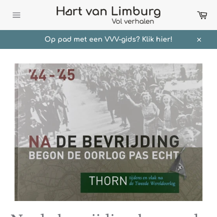
Meteen
Wi
naar
de
Sitenavigatie
content
Op pad met een VVV-gids? Klik hier!
Sluit