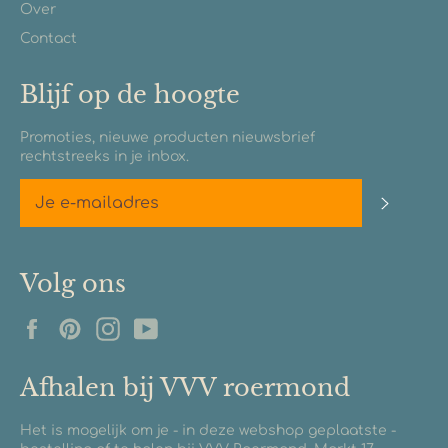
Over
Contact
Blijf op de hoogte
Promoties, nieuwe producten nieuwsbrief
rechtstreeks in je inbox.
Abonn
Volg ons
Facebook
Pinterest
Instagram
YouTube
Afhalen bij VVV roermond
Het is mogelijk om je - in deze webshop geplaatste -