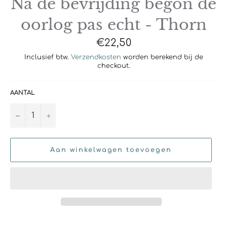
Na de bevrijding begon de
oorlog pas echt - Thorn
Normale
€22,50
prijs
Inclusief btw.
Verzendkosten
worden berekend bij de
checkout.
AANTAL
−
+
Aan winkelwagen toevoegen