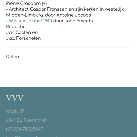
Pierre Crasborn (+)
- Architect Caspar Franssen en zijn kerken in westelijk
Midden-Limburg. door Antoine Jacobs
-
Wessem, 10 mei 1940
door Toon Smeets
Redactie:
Jan Coolen en
Jac. Forschelen
Delen
VVV
Markt 17
6041 EL Roermond
(0031)0475335847