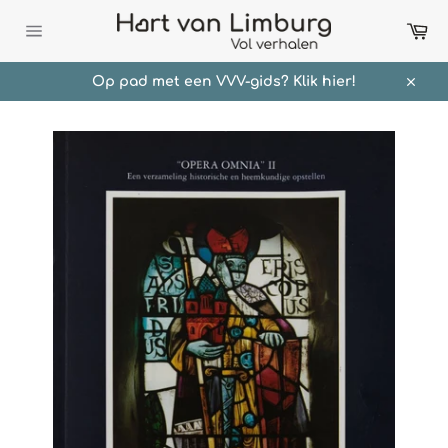
Meteen
Wi
naar
de
Sitenavigatie
content
Op pad met een VVV-gids? Klik hier!
Sluit