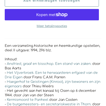
Aan winkelwagen toevoegen
Meer betalingsopties
Een verzameling historische en heemkundige opstellen,
deel
II uitgave: 1994, 296 blz.
Inhoud:
-
Ansfried, graaf en bisschop. Een stand van zaken.
door
Bas Aarts
-
Het Vijverbroek. Een te herwaarderen erfgoed van de
Drie Eigen
door Frans C.A.M. Parren
-
Haegerhof te Geistingen (Kinrooi), zijn bewoners en zijn
eigenaars
door Thieu Wieërs
- Het gevecht aan het kanaal bij Osen op 6 december
1944. door Jan van der Steen
-
Kermismoord te Panheel
door Jan Coolen
-
De burgemeesters- en secretariskwestie in Thorn.
door