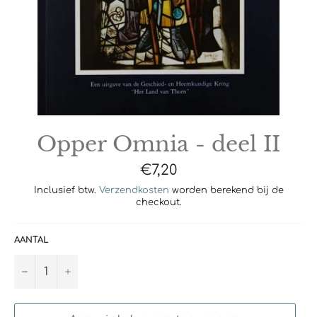
Opper Omnia - deel II
Normale
€7,20
prijs
Inclusief btw.
Verzendkosten
worden berekend bij de
checkout.
AANTAL
−
+