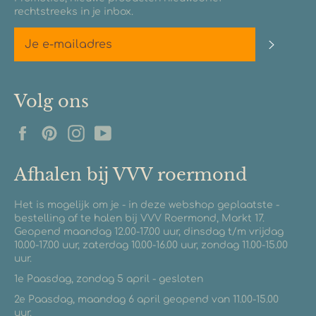
rechtstreeks in je inbox.
Abonn
Volg ons
Facebook
Pinterest
Instagram
YouTube
Afhalen bij VVV roermond
Het is mogelijk om je - in deze webshop geplaatste -
bestelling af te halen bij VVV Roermond, Markt 17.
Geopend maandag 12.00-17.00 uur, dinsdag t/m vrijdag
10.00-17.00 uur, zaterdag 10.00-16.00 uur, zondag 11.00-15.00
uur.
1e Paasdag, zondag 5 april - gesloten
2e Paasdag, maandag 6 april geopend van 11.00-15.00
uur.