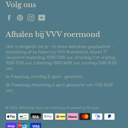
Volg ons
Facebook
Pinterest
Instagram
YouTube
Afhalen bij VVV roermond
Het is mogelijk om je - in deze webshop geplaatste -
bestelling af te halen bij VVV Roermond, Markt 17.
Geopend maandag 12.00-17.00 uur, dinsdag t/m vrijdag
10.00-17.00 uur, zaterdag 10.00-16.00 uur, zondag 11.00-15.00
uur.
1e Paasdag, zondag 5 april - gesloten
2e Paasdag, maandag 6 april geopend van 11.00-15.00
uur.
© 2026,
Webshop Hart van Limburg
. Powered by Shopify
Betaalmethoden