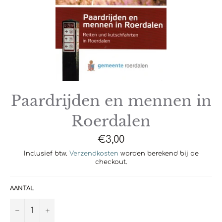
Paardrijden en mennen in
Roerdalen
Normale
€3,00
prijs
Inclusief btw.
Verzendkosten
worden berekend bij de
checkout.
AANTAL
−
+