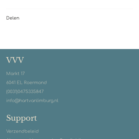
Delen
VVV
Markt 17
6041 EL Roermond
(0031)0475335847
info@hartvanlimburg.nl
Support
Verzendbeleid