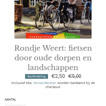
Rondje Weert: fietsen
door oude dorpen en
landschappen
€2,50
Normale
€5,00
Aanbieding
prijs
Inclusief btw.
Verzendkosten
worden berekend bij de
checkout.
AANTAL