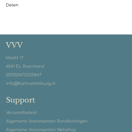
Delen
VVV
Markt 17
6041 EL Roermond
(0031)0475335847
info@hartvanlimburg.nl
Support
Verzendbeleid
Algemene Voorwaarden Rondleidingen
Algemene Voorwaarden Webshop