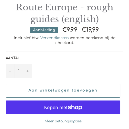
Route Europe - rough
guides (english)
€9,99
Normale
€19,99
Aanbieding
prijs
Inclusief btw.
Verzendkosten
worden berekend bij de
checkout.
AANTAL
−
+
Aan winkelwagen toevoegen
Meer betalingsopties