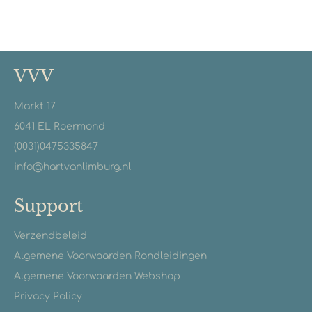
VVV
Markt 17
6041 EL Roermond
(0031)0475335847
info@hartvanlimburg.nl
Support
Verzendbeleid
Algemene Voorwaarden Rondleidingen
Algemene Voorwaarden Webshop
Privacy Policy