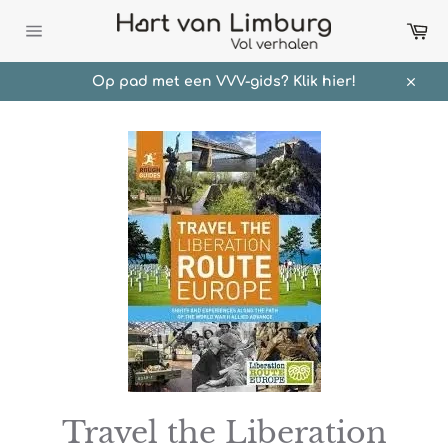
Meteen
Wi
naar
de
Sitenavigatie
content
Op pad met een VVV-gids? Klik hier!
Sluit
Travel the Liberation