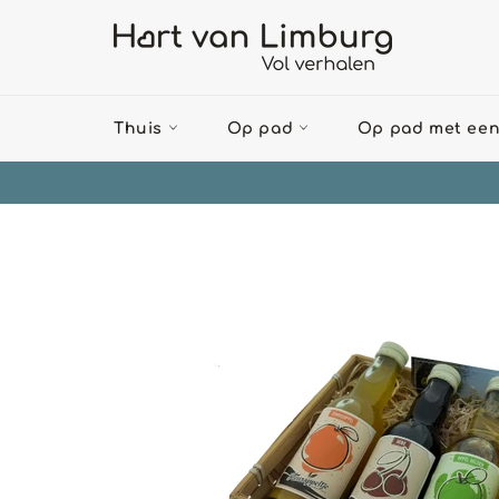
Meteen
naar
de
content
Thuis
Op pad
Op pad met een