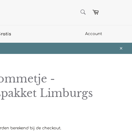
ZOEKEN
Winkelwagen
Zoeken
ratis
Account
Sluit
ommetje -
spakket Limburgs
den berekend bij de checkout.