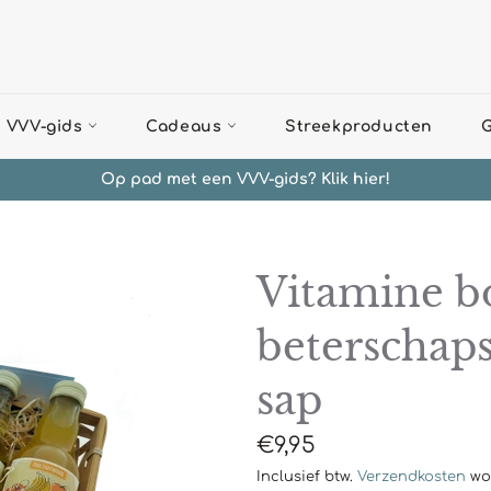
 VVV-gids
Cadeaus
Streekproducten
G
Op pad met een VVV-gids? Klik hier!
Vitamine b
beterschap
sap
Normale
€9,95
prijs
Inclusief btw.
Verzendkosten
wor