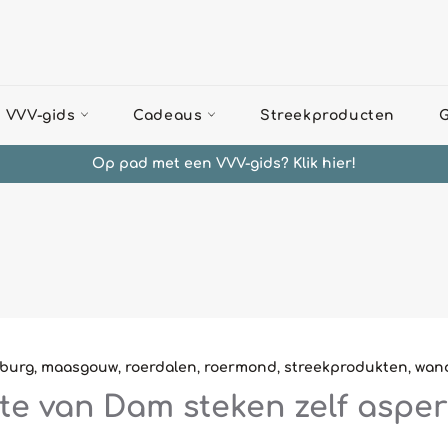
 VVV-gids
Cadeaus
Streekproducten
G
Op pad met een VVV-gids? Klik hier!
mburg
,
maasgouw
,
roerdalen
,
roermond
,
streekprodukten
,
wan
tte van Dam steken zelf aspe