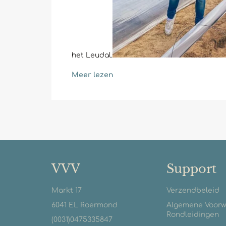
het Leudal.
Meer lezen
VVV
Support
Markt 17
Verzendbeleid
6041 EL Roermond
Algemene Voor
Rondleidingen
(0031)0475335847