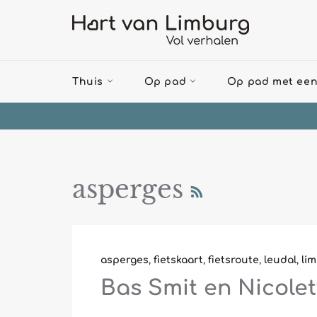
Meteen
naar
de
content
Thuis
Op pad
Op pad met een
RSS
asperges
asperges
,
fietskaart
,
fietsroute
,
leudal
,
li
Bas Smit en Nicole