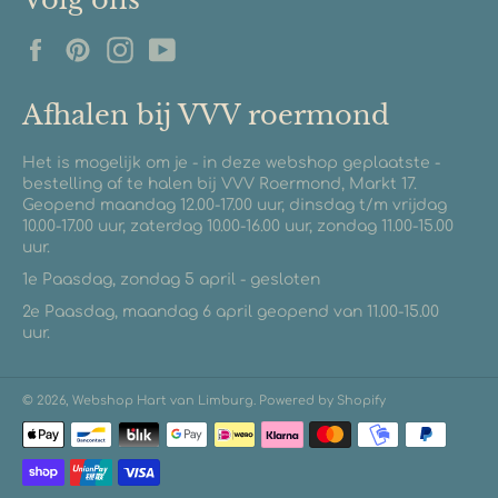
Facebook
Pinterest
Instagram
YouTube
Afhalen bij VVV roermond
Het is mogelijk om je - in deze webshop geplaatste -
bestelling af te halen bij VVV Roermond, Markt 17.
Geopend maandag 12.00-17.00 uur, dinsdag t/m vrijdag
10.00-17.00 uur, zaterdag 10.00-16.00 uur, zondag 11.00-15.00
uur.
1e Paasdag, zondag 5 april - gesloten
2e Paasdag, maandag 6 april geopend van 11.00-15.00
uur.
© 2026,
Webshop Hart van Limburg
. Powered by Shopify
Betaalmethoden