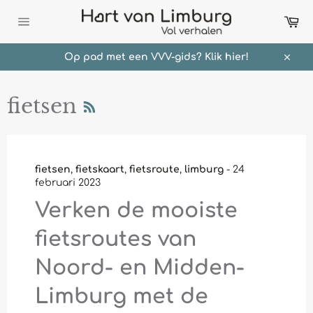
Meteen
Wi
naar
de
Sitenavigatie
content
Op pad met een VVV-gids? Klik hier!
Sluit
RSS
fietsen
fietsen
,
fietskaart
,
fietsroute
,
limburg
-
24
februari 2023
Verken de mooiste
fietsroutes van
Noord- en Midden-
Limburg met de