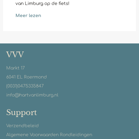
van Limburg op de fiets!
Meer lezen
VVV
Markt 17
6041 EL Roermond
(0031)0475335847
info@hartvanlimburg.nl
Support
Verzendbeleid
Algemene Voorwaarden Rondleidingen