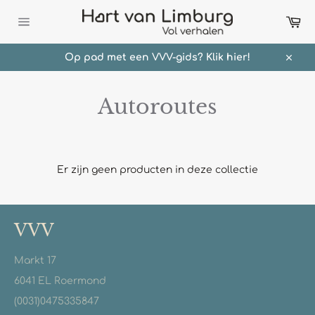
Meteen
Wi
naar
de
Sitenavigatie
content
Op pad met een VVV-gids? Klik hier!
Sluit
Autoroutes
Er zijn geen producten in deze collectie
VVV
Markt 17
6041 EL Roermond
(0031)0475335847