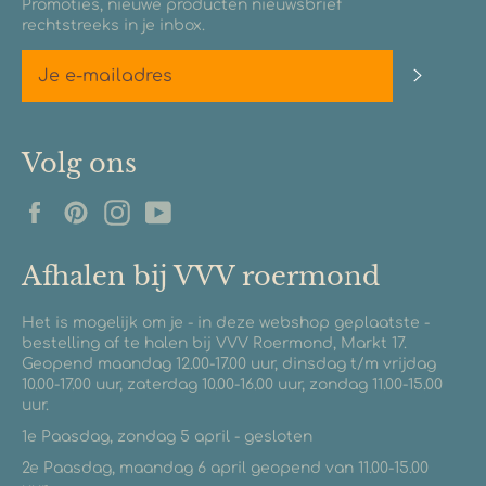
Promoties, nieuwe producten nieuwsbrief
rechtstreeks in je inbox.
Abonn
Volg ons
Facebook
Pinterest
Instagram
YouTube
Afhalen bij VVV roermond
Het is mogelijk om je - in deze webshop geplaatste -
bestelling af te halen bij VVV Roermond, Markt 17.
Geopend maandag 12.00-17.00 uur, dinsdag t/m vrijdag
10.00-17.00 uur, zaterdag 10.00-16.00 uur, zondag 11.00-15.00
uur.
1e Paasdag, zondag 5 april - gesloten
2e Paasdag, maandag 6 april geopend van 11.00-15.00