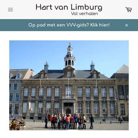
Meteen
Wi
naar
de
Sitenavigatie
content
Op pad met een VVV-gids? Klik hier!
Sluit