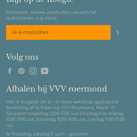
Promoties, nieuwe producten nieuwsbrief
rechtstreeks in je inbox.
Abonn
Volg ons
Facebook
Pinterest
Instagram
YouTube
Afhalen bij VVV roermond
Het is mogelijk om je - in deze webshop geplaatste -
bestelling af te halen bij VVV Roermond, Markt 17.
Geopend maandag 12.00-17.00 uur, dinsdag t/m vrijdag
10.00-17.00 uur, zaterdag 10.00-16.00 uur, zondag 11.00-15.00
uur.
1e Paasdag, zondag 5 april - gesloten