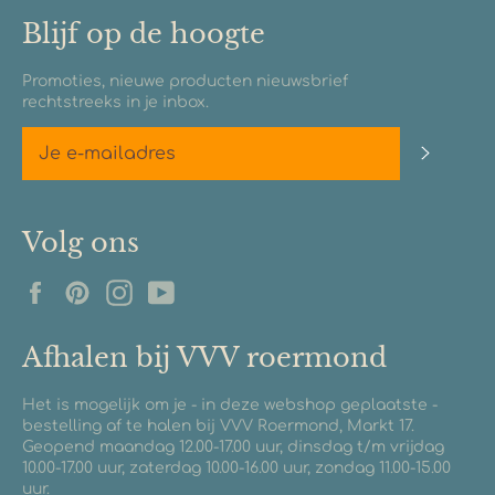
Blijf op de hoogte
Promoties, nieuwe producten nieuwsbrief
rechtstreeks in je inbox.
Abonn
Volg ons
Facebook
Pinterest
Instagram
YouTube
Afhalen bij VVV roermond
Het is mogelijk om je - in deze webshop geplaatste -
bestelling af te halen bij VVV Roermond, Markt 17.
Geopend maandag 12.00-17.00 uur, dinsdag t/m vrijdag
10.00-17.00 uur, zaterdag 10.00-16.00 uur, zondag 11.00-15.00
uur.