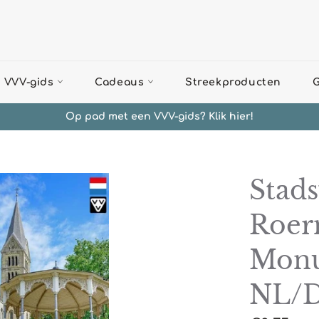
 VVV-gids
Cadeaus
Streekproducten
G
Op pad met een VVV-gids? Klik hier!
Stad
Roe
Monu
NL/