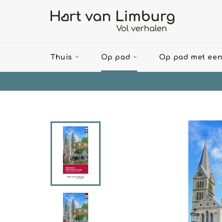
Meteen
naar
de
content
Thuis
Op pad
Op pad met een