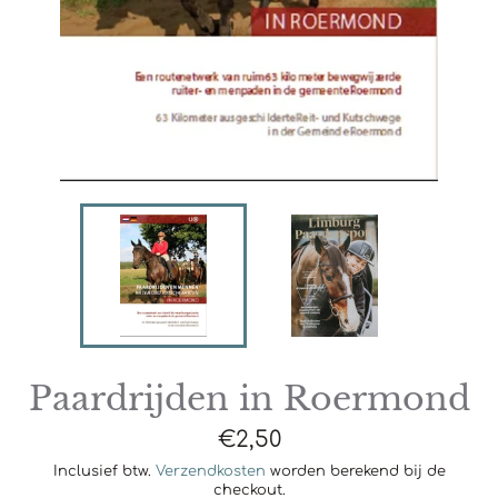
Paardrijden in Roermond
Normale
€2,50
prijs
Inclusief btw.
Verzendkosten
worden berekend bij de
checkout.