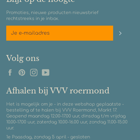
Promoties, nieuwe producten nieuwsbrief
rechtstreeks in je inbox.
Abonn
Volg ons
Facebook
Pinterest
Instagram
YouTube
Afhalen bij VVV roermond
Het is mogelijk om je - in deze webshop geplaatste -
bestelling af te halen bij VVV Roermond, Markt 17.
Geopend maandag 12.00-17.00 uur, dinsdag t/m vrijdag
10.00-17.00 uur, zaterdag 10.00-16.00 uur, zondag 11.00-15.00
uur.
1e Paasdag, zondag 5 april - gesloten